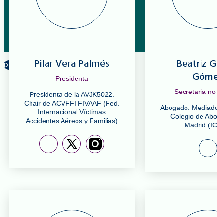
La Fundación
Nuestra historia
La Fundadora, Ángeles
Patronato
Transparencia
Contacto
Pilar Vera Palmés
Beatriz 
Dona
Góm
Presidenta
Secretaria no
Presidenta de la AVJK5022.
Chair de ACVFFI FIVAAF (Fed.
Abogado. Mediador
Internacional Víctimas
Colegio de Ab
Accidentes Aéreos y Familias)
Madrid (I