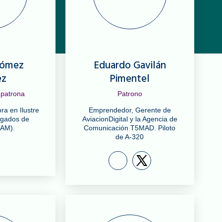
Gómez
Eduardo Gavilán
ez
Pimentel
 patrona
Patrono
a en Ilustre
Emprendedor, Gerente de
ogados de
AviacionDigital y la Agencia de
CAM).
Comunicación T5MAD. Piloto
de A-320